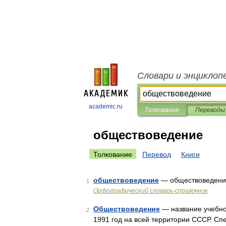
Словари и энциклоп
academic.ru
Толкования
Переводы
обществоведение
Толкование
Перевод
Книги
обществоведение
— обществоведен
1
Орфографический словарь-справочник
Обществоведение
— название учебног
2
1991 год на всей территории СССР. Сп