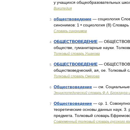
у учащихся общеобразовательных шко
Википедия
обществоведение
— социология Слова
3
синонимов: 1 • социология (8) Словар
Словарь синонимов
ОБЩЕСТВОВЕДЕНИЕ
— ОБЩЕСТВОВЕДЕ
4
обществе, гуманитарные науки. Толков
Толковый словарь Ушакова
ОБЩЕСТВОВЕДЕНИЕ
— ОБЩЕСТВОВЕДЕ
5
обществоведческий, ая, ое. Толковый 
Толковый словарь Ожегова
Обществоведение
— см. Социальные 
6
Энциклопедический словарь Ф.А. Брокгауза 
Обществоведение
— ср. 1. Совокупно
7
теоретические основы данных наук. 3. 
предмета. Толковый словарь Ефремово
Современный толковый словарь русского я