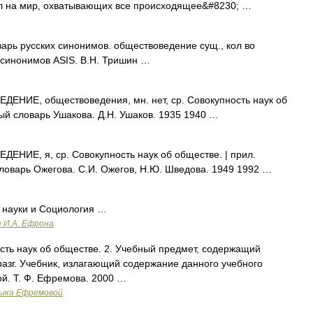
л на мир, охватывающих все происходящее&#8230; …
рь русских синонимов. обществоведение сущ., кол во
ь синонимов ASIS. В.Н. Тришин …
НИЕ, обществоведения, мн. нет, ср. Совокупность наук об
ый словарь Ушакова. Д.Н. Ушаков. 1935 1940 …
НИЕ, я, ср. Совокупность наук об обществе. | прил.
словарь Ожегова. С.И. Ожегов, Н.Ю. Шведова. 1949 1992 …
науки и Социология …
и И.А. Ефрона
сть наук об обществе. 2. Учебный предмет, содержащий
разг. Учебник, излагающий содержание данного учебного
й. Т. Ф. Ефремова. 2000 …
зыка Ефремовой