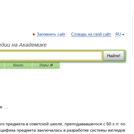
Запомнить сайт
Словарь на свой сайт
RU
едии на Академике
Найти!
Книги
Игры ⚽
ие …
о предмета в советской школе, преподававшегося с 60 х гг. по
ецифика предмета заключалась в разработке системы взглядов