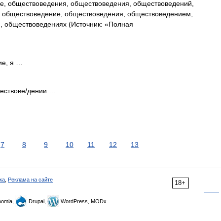
, обществоведения, обществоведения, обществоведений,
 обществоведение, обществоведения, обществоведением,
 обществоведениях (Источник: «Полная
е, я …
ществове/дении …
7
8
9
10
11
12
13
ка
,
Реклама на сайте
18+
omla,
Drupal,
WordPress, MODx.