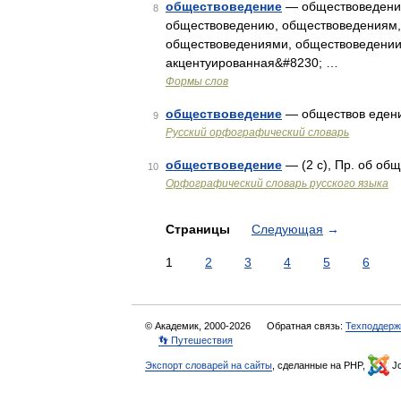
обществоведение
— обществоведение
8
обществоведению, обществоведениям,
обществоведениями, обществоведении,
акцентуированная&#8230; …
Формы слов
обществоведение
— обществов едени
9
Русский орфографический словарь
обществоведение
— (2 с), Пр. об об
10
Орфографический словарь русского языка
Страницы
Следующая
→
1
2
3
4
5
6
© Академик, 2000-2026
Обратная связь:
Техподдерж
👣 Путешествия
Экспорт словарей на сайты
, сделанные на PHP,
Jo